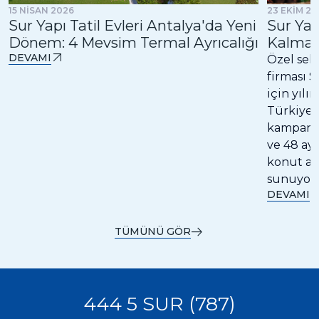
23 EKİM 20
15 NİSAN 2026
Sur Yap
Sur Yapı Tatil Evleri Antalya'da Yeni
Kalma 
Dönem: 4 Mevsim Termal Ayrıcalığı
DEVAMI
Özel sek
firması S
için yılı
Türkiye”
kampanya,
ve 48 ay
konut al
sunuyor.
DEVAMI
TÜMÜNÜ GÖR
444 5 SUR (787)