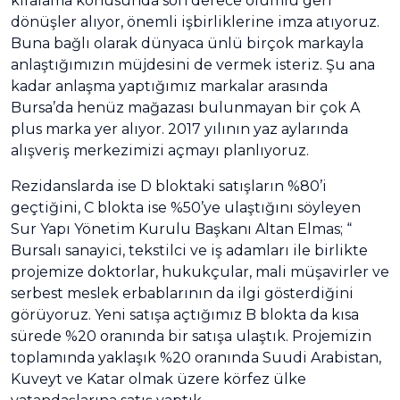
kiralama konusunda son derece olumlu geri
dönüşler alıyor, önemli işbirliklerine imza atıyoruz.
Buna bağlı olarak dünyaca ünlü birçok markayla
anlaştığımızın müjdesini de vermek isteriz. Şu ana
kadar anlaşma yaptığımız markalar arasında
Bursa’da henüz mağazası bulunmayan bir çok A
plus marka yer alıyor. 2017 yılının yaz aylarında
alışveriş merkezimizi açmayı planlıyoruz.
Rezidanslarda ise D bloktaki satışların %80’i
geçtiğini, C blokta ise %50’ye ulaştığını söyleyen
Sur Yapı Yönetim Kurulu Başkanı Altan Elmas; “
Bursalı sanayici, tekstilci ve iş adamları ile birlikte
projemize doktorlar, hukukçular, mali müşavirler ve
serbest meslek erbablarının da ilgi gösterdiğini
görüyoruz. Yeni satışa açtığımız B blokta da kısa
sürede %20 oranında bir satışa ulaştık. Projemizin
toplamında yaklaşık %20 oranında Suudi Arabistan,
Kuveyt ve Katar olmak üzere körfez ülke