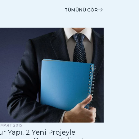
TÜMÜNÜ GÖR
 MART 2015
29 HAZİRAN 
ur Yapı, 2 Yeni Projeyle
Sur Yap