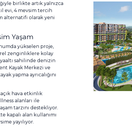
ğiyle birlikte artık yalnızca
il evi, 4 mevsim tercih
 alternatifi olarak yeni
vsim Yaşam
konumda yükselen proje,
el zenginliklere kolay
yaaltı sahilinde denizin
ıkent Kayak Merkezi ve
ayak yapma ayrıcalığını
 açık hava etkinlik
lness alanları ile
yaşam tarzını destekliyor.
te kapalı alan kullanımı
sime yayılıyor.