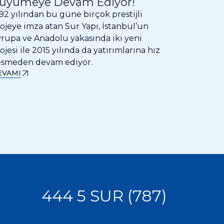
üyümeye Devam Ediyor!
YOK, İn
92 yılından bu güne birçok prestijli
Ramazan a
ojeye imza atan Sur Yapı, İstanbul’un
Sur Yapı, 
rupa ve Anadolu yakasında iki yeni
Rezidans 
ojesi ile 2015 yılında da yatırımlarına hız
İlkbahar 
esmeden devam ediyor.
7 indirim 
EVAMI
DEVAMI
444 5 SUR (787)