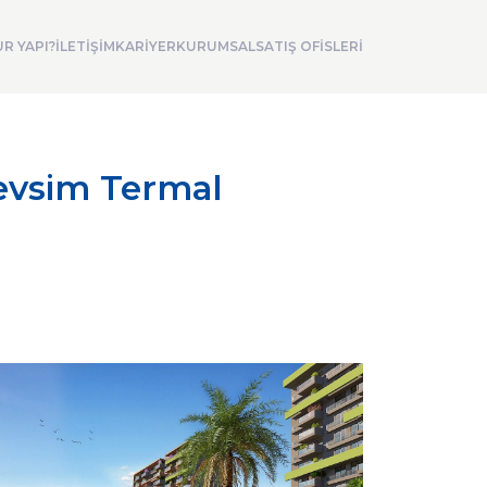
R YAPI?
İLETİŞİM
KARİYER
KURUMSAL
SATIŞ OFİSLERİ
Mevsim Termal