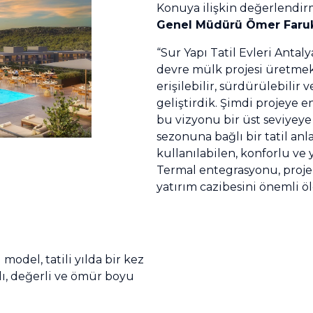
Konuya ilişkin değerlend
Genel Müdürü Ömer Faruk
“Sur Yapı Tatil Evleri Antal
devre mülk projesi üretmek 
erişilebilir, sürdürülebilir 
geliştirdik. Şimdi projeye en
bu vizyonu bir üst seviyeye 
sezonuna bağlı bir tatil anla
kullanılabilen, konforlu ve 
Termal entegrasyonu, proje
yatırım cazibesini önemli ö
model, tatili yılda bir kez
nlı, değerli ve ömür boyu