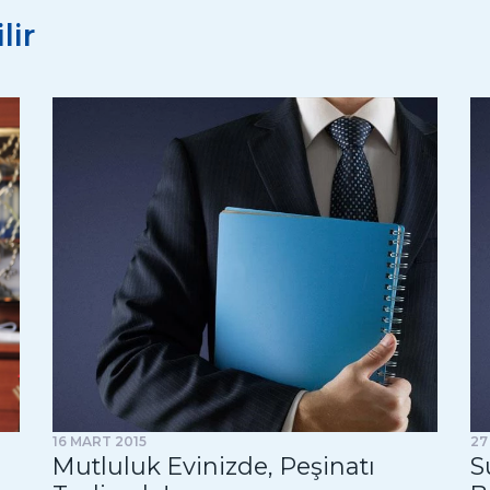
lir
16 MART 2015
27
Mutluluk Evinizde, Peşinatı
S