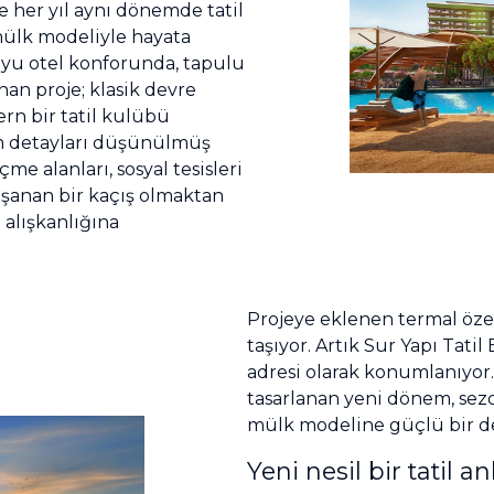
 her yıl aynı dönemde tatil
 mülk modeliyle hayata
oyu otel konforunda, tapulu
unan proje; klasik devre
rn bir tatil kulübü
üm detayları düşünülmüş
me alanları, sosyal tesisleri
 yaşanan bir kaçış olmaktan
 alışkanlığına
Projeye eklenen termal özel
taşıyor. Artık Sur Yapı Tatil 
adresi olarak konumlanıyor. 
tasarlanan yeni dönem, sezo
mülk modeline güçlü bir de
Yeni nesil bir tatil an