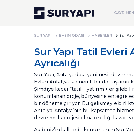
GAYRİMEN
SUR YAPI
BASIN ODASI
HABERLER
Sur Yap
Sur Yapı Tatil Evler
Ayrıcalığı
Sur Yapı, Antalya’daki yeni nesil devre mü
Evleri Antalya’da önemli bir dönüşümü
Şimdiye kadar “tatil + yatırım + erişilebil
konumlanan proje, bünyesine entegre edi
bir döneme giriyor. Bu gelişmeyle birlikte
Antalya, Antalya’nın bu kapsamda hizmet 
devre mülk projesi olma özelliği kazanıyo
Akdeniz’in kalbinde konumlanan Sur Yapı T