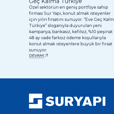
Geç Kalma Türkiye”
Özel sektörün en geniş portföye sahip
firması Sur Yapı, konut almak isteyenler
için yılın fırsatını sunuyor. “Eve Geç Kal
Türkiye” sloganıyla duyurulan yeni
kampanya, bankasız, kefilsiz, %10 peşinat
48 ay vade farksız ödeme koşullarıyla
konut almak isteyenlere büyük bir fırsat
sunuyor.
DEVAMI