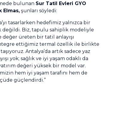
irmede bulunan
Sur Tatil Evleri GYO
 Elmas,
şunları söyledi:
ya’yı tasarlarken hedefimiz yalnızca bir
değildi. Biz, tapulu sahiplik modeliyle
ve değer üreten bir tatil anlayışı
tegre ettiğimiz termal özellik ile birlikte
taşıyoruz. Antalya’da artık sadece yaz
yışı yok; sağlık ve iyi yaşam odaklı da
yatırım değeri yüksek bir model var.
mizin hem iyi yaşam tarafını hem de
lçüde güçlendirdi.”