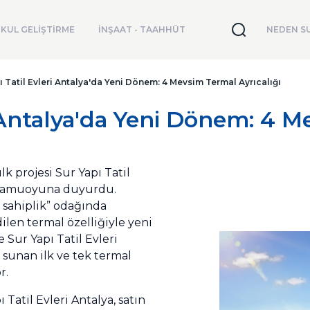
KUL GELİŞTİRME
İNŞAAT - TAAHHÜT
NEDEN SU
ı Tatil Evleri Antalya'da Yeni Dönem: 4 Mevsim Termal Ayrıcalığı
i Antalya'da Yeni Dönem: 4 
lk projesi Sur Yapı Tatil
 kamuoyuna duyurdu.
ir sahiplik” odağında
len termal özelliğiyle yeni
 Sur Yapı Tatil Evleri
sunan ilk ve tek termal
r.
atil Evleri Antalya, satın