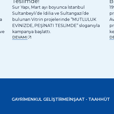
Teslimde!
B
Sur Yapı, Mart ayı boyunca İstanbul
19
Sultanbeyli’de İdilia ve Sultangazi’de
pr
ma
bulunan Vitrin projelerinde ‘’MUTLULUK
Av
EVİNİZDE, PEŞİNATI TESLİMDE’’ sloganıyla
pr
 ve
kampanya başlattı.
k
DEVAMI
D
GAYRİMENKUL GELİŞTİRME
İNŞAAT - TAAHHÜT