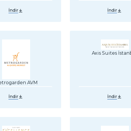
İndir
İndir
Axis Suites İstan
etrogarden AVM
İndir
İndir