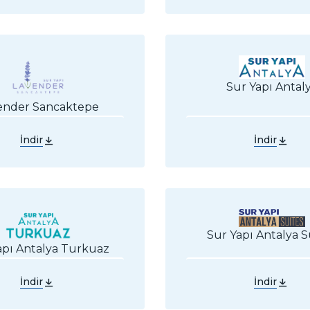
Sur Yapı Antal
ender Sancaktepe
İndir
İndir
Sur Yapı Antalya S
apı Antalya Turkuaz
İndir
İndir