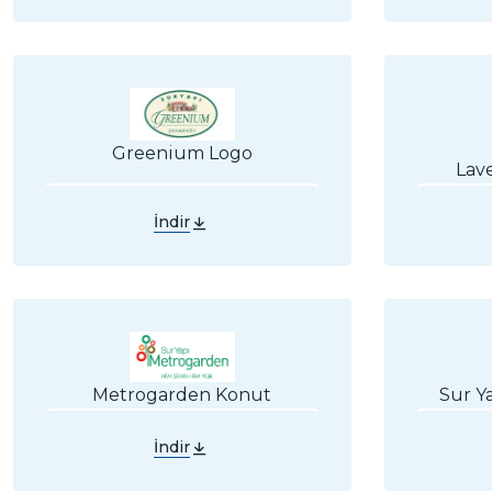
Greenium Logo
Lav
İndir
Sur Y
Metrogarden Konut
İndir