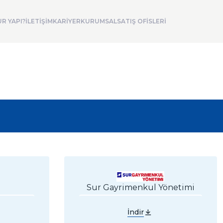
R YAPI?
İLETİŞİM
KARİYER
KURUMSAL
SATIŞ OFİSLERİ
Sur Gayrimenkul Yönetimi
İndir