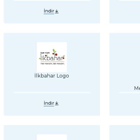
İndir
İlkbahar Logo
M
İndir