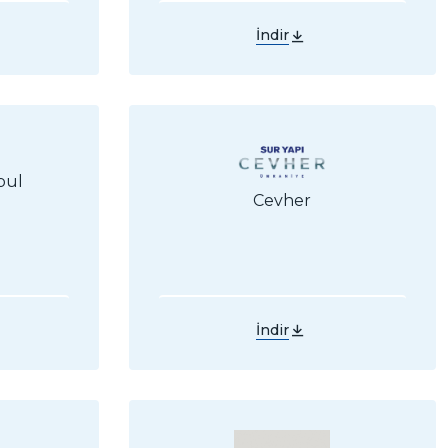
İndir
bul
Cevher
İndir