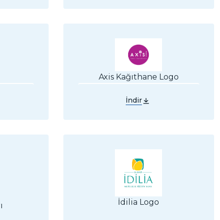
Axis Kağıthane Logo
İndir
İdilia Logo
ı