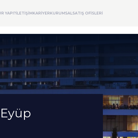
R YAPI?
İLETİŞİM
KARİYER
KURUMSAL
SATIŞ OFİSLERİ
 (Eyüp