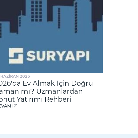
 HAZİRAN 2026
31 TEMMUZ 
026'da Ev Almak İçin Doğru
Ankast
aman mı? Uzmanlardan
Tasarım
onut Yatırımı Rehberi
DEVAMI
EVAMI