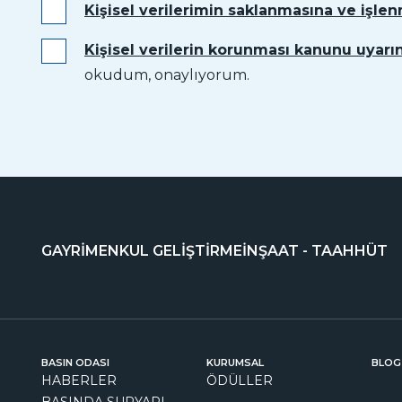
Kişisel verilerimin saklanmasına ve işle
Kişisel verilerin korunması kanunu uyarın
okudum, onaylıyorum.
GAYRİMENKUL GELİŞTİRME
İNŞAAT - TAAHHÜT
BASIN ODASI
KURUMSAL
BLOG
HABERLER
ÖDÜLLER