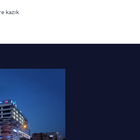
re kazık