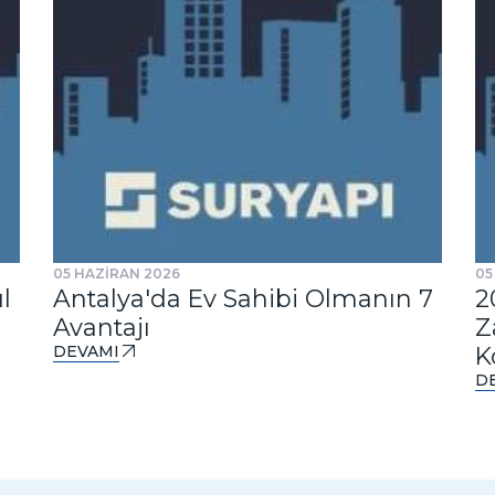
05 HAZİRAN 2026
05
l
Antalya'da Ev Sahibi Olmanın 7
2
Avantajı
Z
DEVAMI
K
D