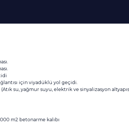
ası.
ası.
idi
antısı için viyadüklü yol geçidi.
Atık su, yağmur suyu, elektrik ve sinyalizasyon altyapısı
7.000 m2 betonarme kalıbı