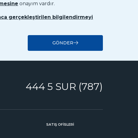
nmesine
onayım vardır.
ca gerçekleştirilen bilgilendirmeyi
GÖNDER
444 5 SUR (787)
SATIŞ OFİSLERİ