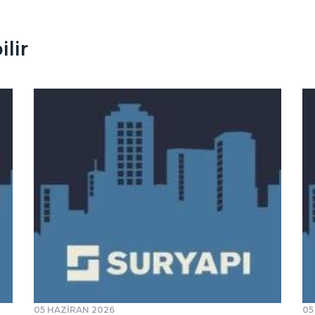
lir
05 HAZİRAN 2026
05