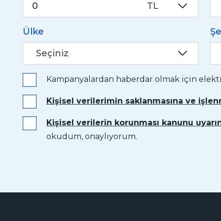
TL
Ülke
Şe
Seçiniz
Kampanyalardan haberdar olmak için elektro
Kişisel verilerimin saklanmasına ve işle
Kişisel verilerin korunması kanunu uyarın
okudum, onaylıyorum.