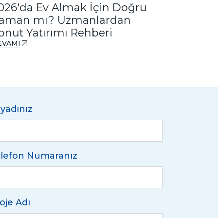
026'da Ev Almak İçin Doğru
Ankast
aman mı? Uzmanlardan
Tasarım
onut Yatırımı Rehberi
DEVAMI
EVAMI
yadınız
lefon Numaranız
oje Adı