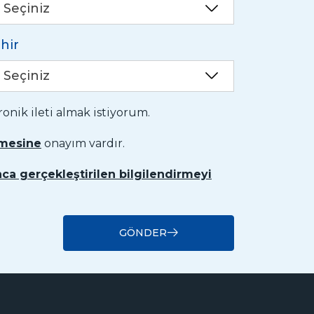
Seçiniz
hir
Seçiniz
nik ileti almak istiyorum.
nmesine
onayım vardır.
ca gerçekleştirilen bilgilendirmeyi
GÖNDER