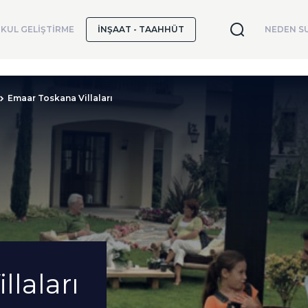
KUL GELİŞTİRME
İNŞAAT - TAAHHÜT
NEDEN SU
Emaar Toskana Villaları
laları