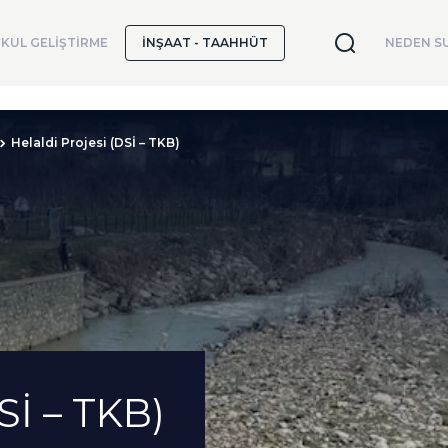
KUL GELİŞTİRME
İNŞAAT - TAAHHÜT
NEDEN SU
Helaldi Projesi (DSİ – TKB)
Sİ – TKB)