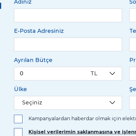
u
Adınız
So
E-Posta Adresiniz
Te
Ayrılan Bütçe
Pr
TL
Ülke
Şe
Seçiniz
Kampanyalardan haberdar olmak için elektro
Kişisel verilerimin saklanmasına ve işle