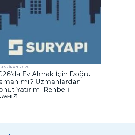
 HAZİRAN 2026
31 TEMMUZ 
026'da Ev Almak İçin Doğru
Ankast
aman mı? Uzmanlardan
Tasarım
onut Yatırımı Rehberi
DEVAMI
EVAMI