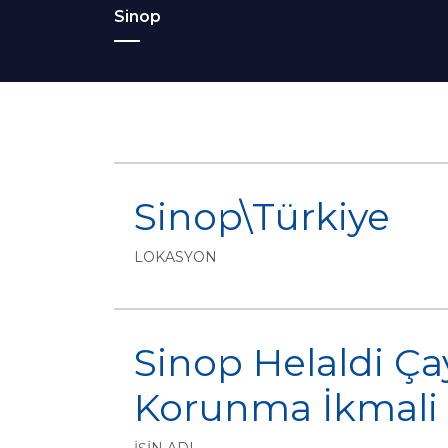
Sinop
Sinop\Türkiye
LOKASYON
Sinop Helaldi Ça
Korunma İkmali
İŞİN ADI