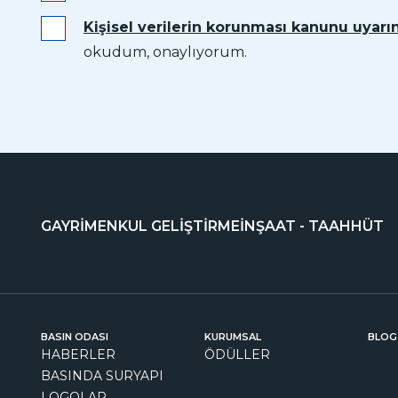
Kişisel verilerin korunması kanunu uyarın
okudum, onaylıyorum.
GAYRİMENKUL GELİŞTİRME
İNŞAAT - TAAHHÜT
BASIN ODASI
KURUMSAL
BLOG
HABERLER
ÖDÜLLER
BASINDA SURYAPI
LOGOLAR