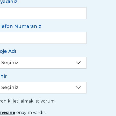
yadınız
lefon Numaranız
oje Adı
Seçiniz
hir
Seçiniz
nik ileti almak istiyorum.
nmesine
onayım vardır.