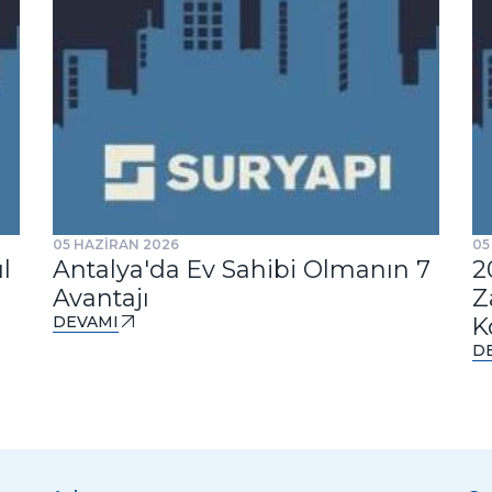
05 HAZİRAN 2026
05
l
Antalya'da Ev Sahibi Olmanın 7
2
Avantajı
Z
DEVAMI
K
D