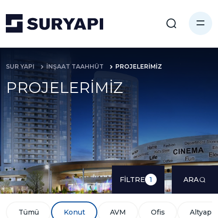
SUR YAPI
İNŞAAT TAAHHÜT
PROJELERİMİZ
PROJELERİMİZ
FİLTRE
ARA
1
Tümü
Konut
AVM
Ofis
Altyapı