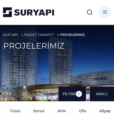
SUR YAPI
İNŞAAT TAAHHÜT
PROJELERİMİZ
PROJELERİMİZ
FİLTRE
ARA
1
Tümü
Konut
AVM
Ofis
Altyapı