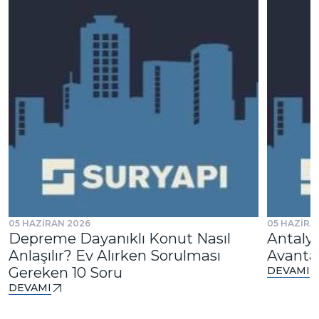
05 HAZİRAN 2026
05 HAZİRA
Depreme Dayanıklı Konut Nasıl
Antalya
Anlaşılır? Ev Alırken Sorulması
Avantaj
Gereken 10 Soru
DEVAMI
DEVAMI