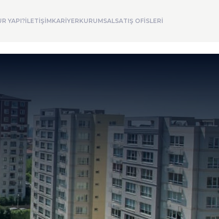
R YAPI?
İLETİŞİM
KARİYER
KURUMSAL
SATIŞ OFİSLERİ