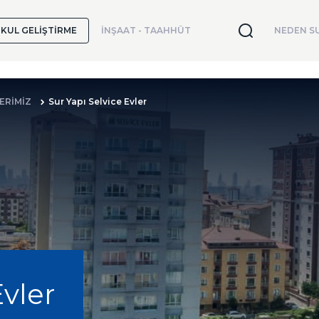
KUL GELİŞTİRME
İNŞAAT - TAAHHÜT
NEDEN SU
ERİMİZ
Sur Yapı Selvice Evler
Evler