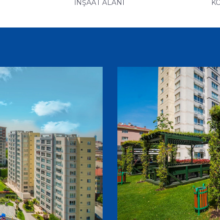
İNŞAAT ALANI
K