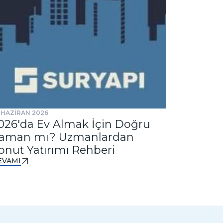
 HAZİRAN 2026
31 TEMMUZ 
026'da Ev Almak İçin Doğru
Ankast
aman mı? Uzmanlardan
Tasarım
onut Yatırımı Rehberi
DEVAMI
EVAMI