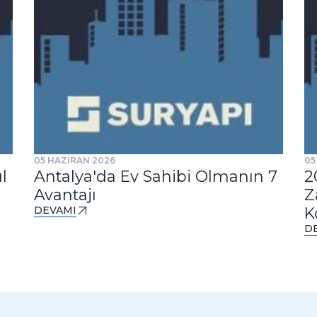
05 HAZİRAN 2026
05
l
Antalya'da Ev Sahibi Olmanın 7
2
Avantajı
Z
DEVAMI
K
D