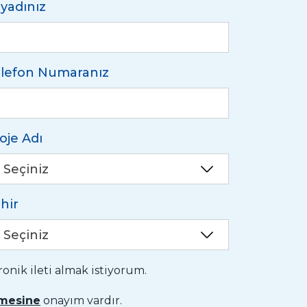
yadınız
lefon Numaranız
oje Adı
Seçiniz
hir
Seçiniz
nik ileti almak istiyorum.
nmesine
onayım vardır.