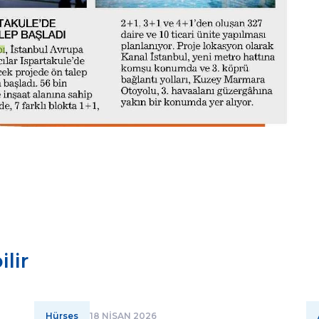
lir
Hürses
18 NİSAN 2026