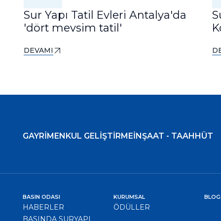
Sur Yapı Tatil Evleri Antalya'da
S
'dört mevsim tatil'
K
DEVAMI
D
GAYRİMENKUL GELİŞTİRME
İNŞAAT - TAAHHÜT
BASIN ODASI
KURUMSAL
BLOG
HABERLER
ÖDÜLLER
BASINDA SURYAPI