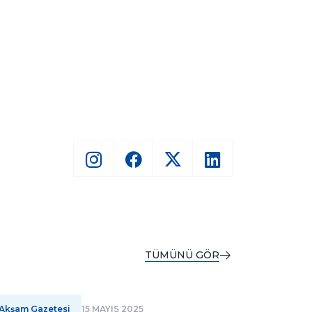
TÜMÜNÜ GÖR
Akşam Gazetesi
15 MAYIS 2025
Bursa A G