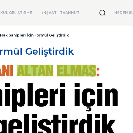
KUL GELİŞTİRME
İNŞAAT - TAAHHÜT
NEDEN SU
Hak Sahipleri İçin Formül Geliştirdik
rmül Geliştirdik