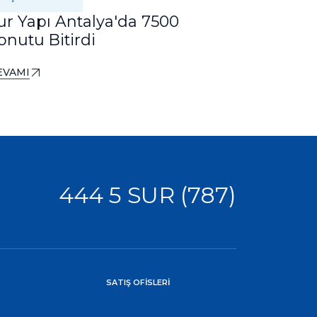
ur Yapı Antalya'da 7500
Bursa'n
onutu Bitirdi
DEVAMI
EVAMI
444 5 SUR (787)
SATIŞ OFİSLERİ