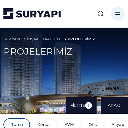
SUR YAPI
İNŞAAT TAAHHÜT
PROJELERİMİZ
PROJELERİMİZ
FİLTRE
ARA
1
Tümü
Konut
AVM
Ofis
Altyapı