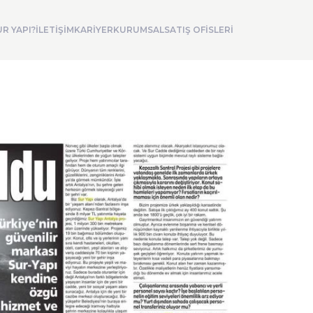
R YAPI?
İLETİŞİM
KARİYER
KURUMSAL
SATIŞ OFİSLERİ