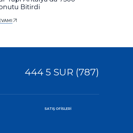
onutu Bitirdi
DEVAMI
EVAMI
444 5 SUR (787)
SATIŞ OFİSLERİ