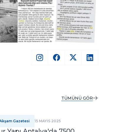
TÜMÜNÜ GÖR
Akşam Gazetesi
15 MAYIS 2025
Bursa A G
ur Yapı Antalya'da 7500
Bursa'n