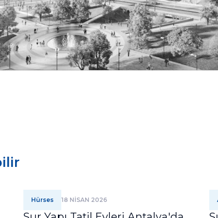
lir
Hürses
18 NİSAN 2026
Sur Yapı Tatil Evleri Antalya'da
S