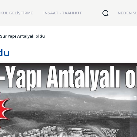
KUL GELİŞTİRME
İNŞAAT - TAAHHÜT
NEDEN SU
Sur Yapı Antalyalı oldu
ldu