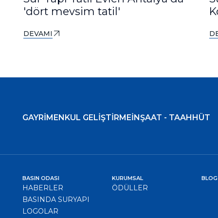
'dört mevsim tatil'
K
DEVAMI
D
GAYRİMENKUL GELİŞTİRME
İNŞAAT - TAAHHÜT
BASIN ODASI
KURUMSAL
BLOG
HABERLER
ÖDÜLLER
BASINDA SURYAPI
LOGOLAR