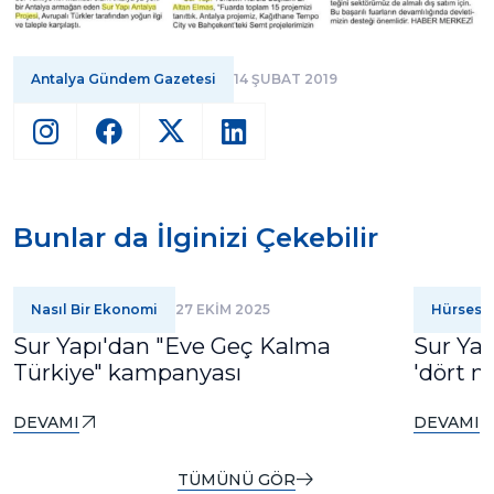
Antalya Gündem Gazetesi
14 ŞUBAT 2019
Bunlar da İlginizi Çekebilir
Nasıl Bir Ekonomi
27 EKİM 2025
Hürses
Sur Yapı'dan "Eve Geç Kalma
Sur Yap
Türkiye" kampanyası
'dört m
DEVAMI
DEVAMI
TÜMÜNÜ GÖR