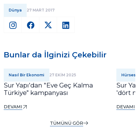
Dünya
27 MART 2017
Bunlar da İlginizi Çekebilir
Nasıl Bir Ekonomi
27 EKİM 2025
Hürses
Sur Yapı'dan "Eve Geç Kalma
Sur Yap
Türkiye" kampanyası
'dört m
DEVAMI
DEVAMI
TÜMÜNÜ GÖR