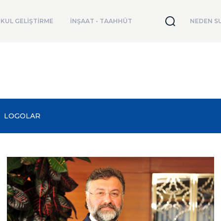
KUL GELİŞTİRME
İNŞAAT - TAAHHÜT
NEDEN SU
LOGOLAR