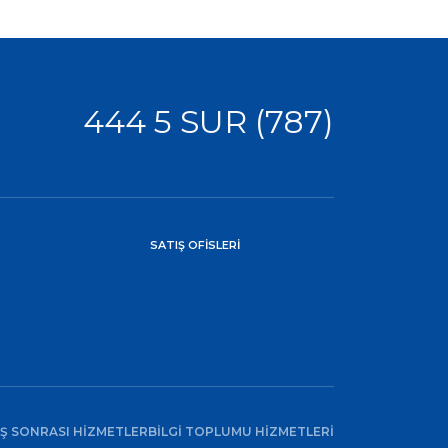
444 5 SUR (787)
SATIŞ OFİSLERİ
IŞ SONRASI HİZMETLER
BİLGİ TOPLUMU HİZMETLERİ