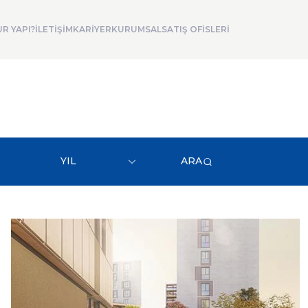
R YAPI?
İLETİŞİM
KARİYER
KURUMSAL
SATIŞ OFİSLERİ
YIL
ARA