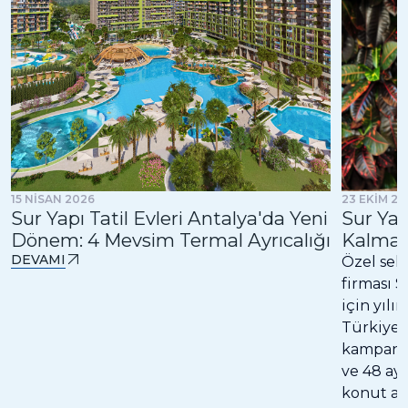
23 EKİM 20
15 NİSAN 2026
Sur Yap
Sur Yapı Tatil Evleri Antalya'da Yeni
Kalma 
Dönem: 4 Mevsim Termal Ayrıcalığı
DEVAMI
Özel sek
firması S
için yılı
Türkiye”
kampanya,
ve 48 ay
konut al