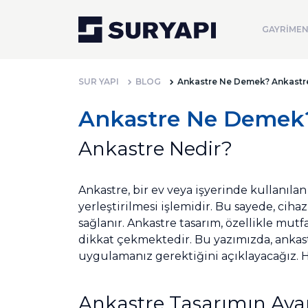
GAYRİMEN
SUR YAPI
BLOG
Ankastre Ne Demek? Ankastre 
Ankastre Ne Demek? 
Ankastre Nedir?
Ankastre, bir ev veya işyerinde kullanıla
yerleştirilmesi işlemidir. Bu sayede, ci
sağlanır. Ankastre tasarım, özellikle mutf
dikkat çekmektedir. Bu yazımızda, ankast
uygulamanız gerektiğini açıklayacağız. Ha
Ankastre Tasarımın Avan