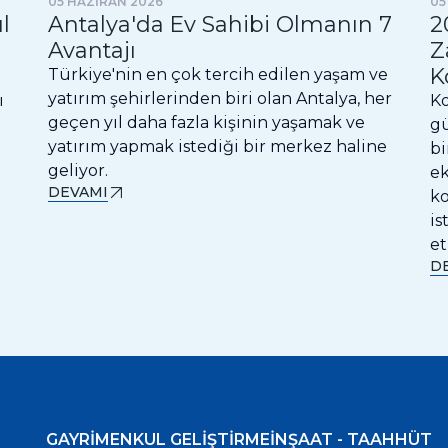
05 HAZİRAN 2026
05
l
Antalya'da Ev Sahibi Olmanın 7
2
Avantajı
Z
K
Türkiye'nin en çok tercih edilen yaşam ve
yatırım şehirlerinden biri olan Antalya, her
ı
Ko
geçen yıl daha fazla kişinin yaşamak ve
gü
yatırım yapmak istediği bir merkez haline
bi
geliyor.
ek
DEVAMI
ko
is
et
D
GAYRİMENKUL GELİŞTİRME
İNŞAAT - TAAHHÜT