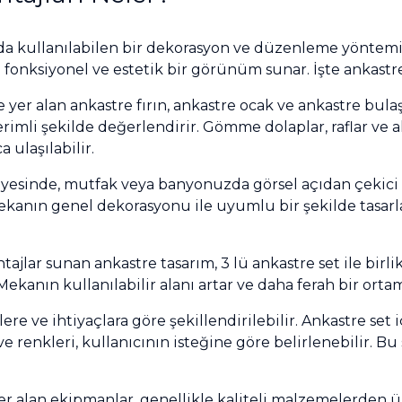
ında kullanılabilen bir dekorasyon ve düzenleme yöntemi
m fonksiyonel ve estetik bir görünüm sunar. İşte ankastre
de yer alan ankastre fırın, ankastre ocak ve ankastre bu
verimli şekilde değerlendirir. Gömme dolaplar, raflar ve a
 ulaşılabilir.
ayesinde, mutfak veya banyonuzda görsel açıdan çekici
mekanın genel dekorasyonu ile uyumlu bir şekilde tasar
jlar sunan ankastre tasarım, 3 lü ankastre set ile birlik
 Mekanın kullanılabilir alanı artar ve daha ferah bir ortam
ere ve ihtiyaçlara göre şekillendirilebilir. Ankastre set i
ve renkleri, kullanıcının isteğine göre belirlenebilir. 
yer alan ekipmanlar, genellikle kaliteli malzemelerden ü