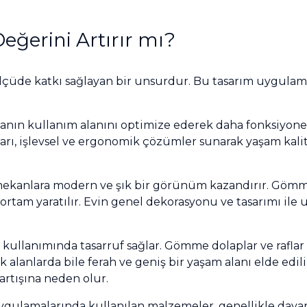
eğerini Artırır mı?
lçüde katkı sağlayan bir unsurdur. Bu tasarım uygulama
anın kullanım alanını optimize ederek daha fonksiyonel
rı, işlevsel ve ergonomik çözümler sunarak yaşam kalite
mekanlara modern ve şık bir görünüm kazandırır. Gömme
 ortam yaratılır. Evin genel dekorasyonu ve tasarımı il
n kullanımında tasarruf sağlar. Gömme dolaplar ve rafla
k alanlarda bile ferah ve geniş bir yaşam alanı elde edi
 artışına neden olur.
ulamalarında kullanılan malzemeler, genellikle dayanık