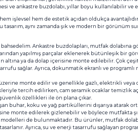
si ve ankastre buzdolabı, yıllar boyu kullanılabilir ve 
hem işlevsel hem de estetik açıdan oldukça avantajlıdı
 bu tasarım, aynı zamanda şık ve modern bir görünüm sun
bahsedelim. Ankastre buzdolapları, mutfak dolabına gö
larından yapılmış parçalar eklenerek bütünleşik bir gö
n altına ya da dolap içerisine monte edilebilir. Çok çeşit
asarrufu sağlar. Ayrıca, dokunmatik ekranlı ve programlı
zerine monte edilir ve genellikle gazlı, elektrikli vey
leriyle tercih edilirken, cam seramik ocaklar temizlik aç
üvenlik özellikleri ile ön plana çıkar.
n buhar, koku ve yağ partiküllerini dışarıya atarak ort
ine monte edilerek gizlenebilir ve böylece mutfakta şı
 modelleri de bulunmaktadır. Bu ürünler, mutfak dolabı
asarlanır. Ayrıca, su ve enerji tasarrufu sağlayan progr