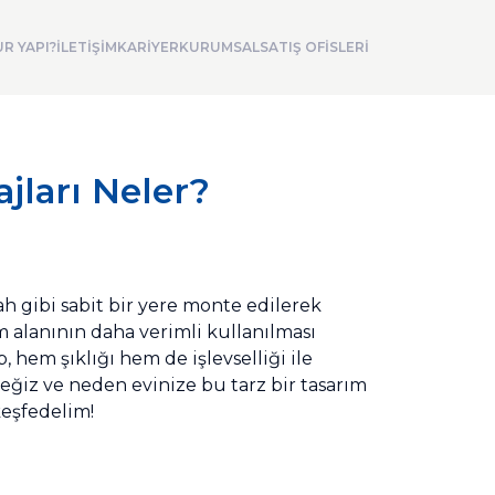
R YAPI?
İLETİŞİM
KARİYER
KURUMSAL
SATIŞ OFİSLERİ
ları Neler?
ah gibi sabit bir yere monte edilerek
m alanının daha verimli kullanılması
 hem şıklığı hem de işlevselliği ile
eğiz ve neden evinize bu tarz bir tasarım
keşfedelim!