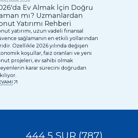
 HAZİRAN 2026
16 TEMMUZ 
026'da Ev Almak İçin Doğru
Akıllı B
aman mı? Uzmanlardan
Bina Av
onut Yatırımı Rehberi
Yaşamımız
konforlu h
nut yatırımı, uzun vadeli finansal
kullanmay
vence sağlamanın en etkili yollarından
ihtiyaç d
ridir. Özellikle 2026 yılında değişen
akıllı bina
onomik koşullar, faiz oranları ve yeni
DEVAMI
nut projeleri, ev sahibi olmak
teyenlerin karar sürecini doğrudan
kiliyor.
EVAMI
444 5 SUR (787)