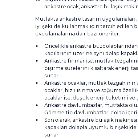
ankastre ocak, ankastre bulaşık makine
Mutfakta ankastre tasarım uygulamaları, 
iyi şekilde kullanmak için tercih edilen
uygulamalarına dair bazı öneriler:
Öncelikle ankastre buzdolaplarından 
kapılarının üzerine aynı dolap kapak
Ankastre fırınlar ise, mutfak tezgahını
pişirme sürelerini kısaltarak enerji t
sunar.
Ankastre ocaklar, mutfak tezgahının ü
ocaklar, hızlı ısınma ve soğuma özellik
ocaklar ise, düşük enerji tüketimi ve g
Ankastre davlumbazlar, mutfakta oluşa
Gömme tip davlumbazlar, dolap içeris
Son olarak, ankastre bulaşık makinesi
kapakları dolapla uyumlu bir şekilde t
sunar.