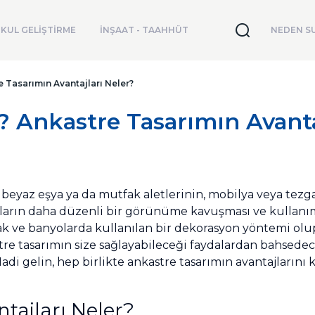
KUL GELİŞTİRME
İNŞAAT - TAAHHÜT
NEDEN SU
Tasarımın Avantajları Neler?
Ankastre Tasarımın Avantaj
n beyaz eşya ya da mutfak aletlerinin, mobilya veya tezg
hazların daha düzenli bir görünüme kavuşması ve kullanı
ak ve banyolarda kullanılan bir dekorasyon yöntemi olup,
re tasarımın size sağlayabileceği faydalardan bahsedec
di gelin, hep birlikte ankastre tasarımın avantajlarını 
tajları Neler?