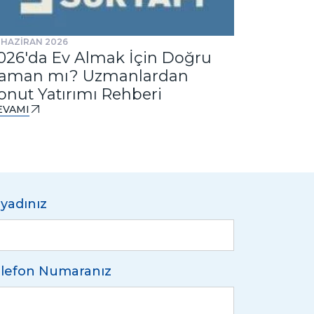
 HAZİRAN 2026
31 TEMMUZ 
026'da Ev Almak İçin Doğru
Ankast
aman mı? Uzmanlardan
Tasarım
onut Yatırımı Rehberi
DEVAMI
EVAMI
yadınız
lefon Numaranız