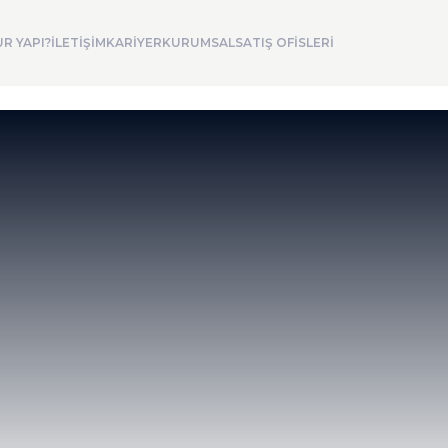
R YAPI?
İLETİŞİM
KARİYER
KURUMSAL
SATIŞ OFİSLERİ