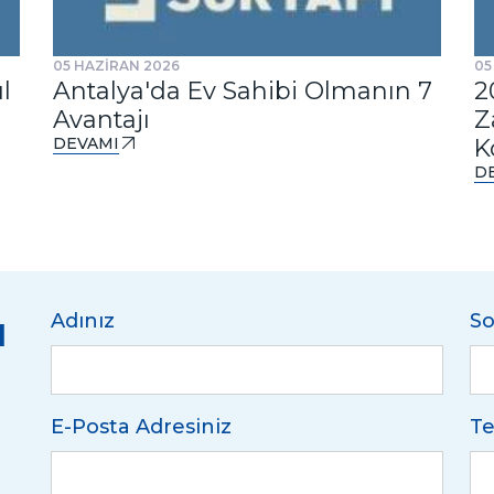
05 HAZİRAN 2026
05
l
Antalya'da Ev Sahibi Olmanın 7
2
Avantajı
Z
DEVAMI
K
D
u
Adınız
So
E-Posta Adresiniz
Te