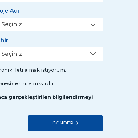
oje Adı
Seçiniz
hir
Seçiniz
nik ileti almak istiyorum.
nmesine
onayım vardır.
ca gerçekleştirilen bilgilendirmeyi
GÖNDER