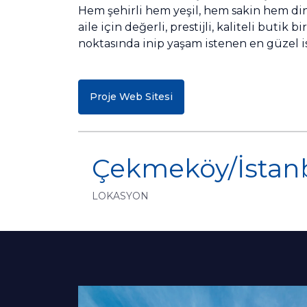
Hem şehirli hem yeşil, hem sakin hem dina
aile için değerli, prestijli, kaliteli buti
noktasında inip yaşam istenen en güzel i
Proje Web Sitesi
Çekmeköy/İstan
LOKASYON