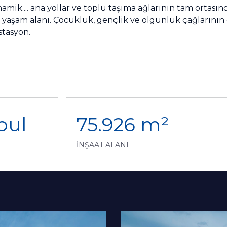
mik.... ana yollar ve toplu taşıma ağlarının tam ortasın
k bir yaşam alanı. Çocukluk, gençlik ve olgunluk çağların
stasyon.
bul
75.926 m²
İNŞAAT ALANI