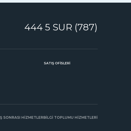
444 5 SUR (787)
SATIŞ OFİSLERİ
IŞ SONRASI HİZMETLER
BİLGİ TOPLUMU HİZMETLERİ