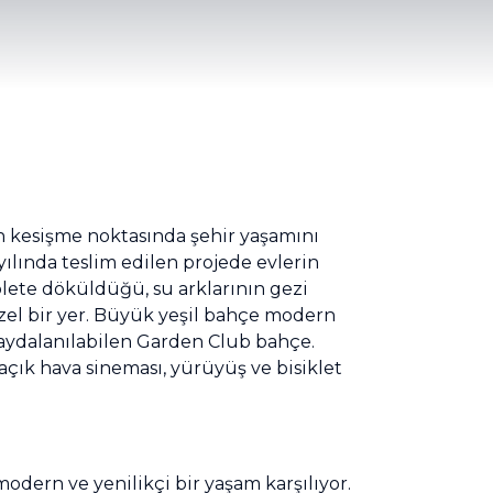
n kesişme noktasında şehir yaşamını
 yılında teslim edilen projede evlerin
gölete döküldüğü, su arklarının gezi
 özel bir yer. Büyük yeşil bahçe modern
n faydalanılabilen Garden Club bahçe.
açık hava sineması, yürüyüş ve bisiklet
odern ve yenilikçi bir yaşam karşılıyor.