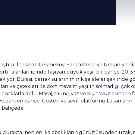
laştığı ilçesinde Çekmeköy, Sancaktepe ve Ümraniye'ni
ortif alanları içinde taşıyan büyük yeşil bir bahçe. 2013
akıyor. Burası, berrak suların minik şelaleler şeklinde 
açları ve çiçekleri ile dört mevsim yeşilin solmadığı çok
 olanaklarla dolu. Masaj, sauna, yaz ve kış havuzlarında
nessgarden bahçe. Gösteri ve seyir platformu Locamarin, 
bu bahçede.
u durakta inenleri, kalabalıkların gürültüsünden uzak, m