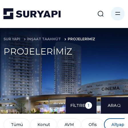
SUR YAPI
İNŞAAT TAAHHÜT
PROJELERİMİZ
PROJELERİMİZ
FİLTRE
ARA
1
Tümü
Konut
AVM
Ofis
Altyapı