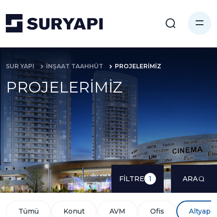
SUR YAPI
İNŞAAT TAAHHÜT
PROJELERİMİZ
PROJELERİMİZ
FİLTRE
ARA
1
Tümü
Konut
AVM
Ofis
Altyapı