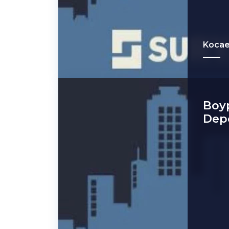
Kocae
Boyp
Dep