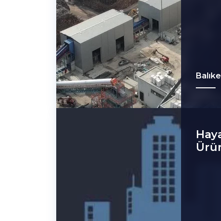
Balıke
Haya
Ürün