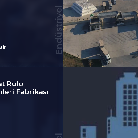
Endüstriyel
sir
t Rulo
leri Fabrikası