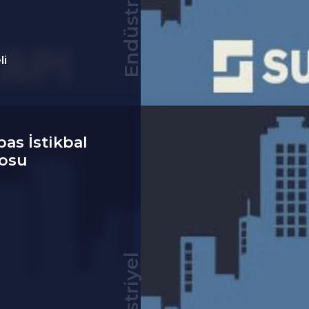
Endüstriyel
li
as İstikbal
osu
Endüstriyel