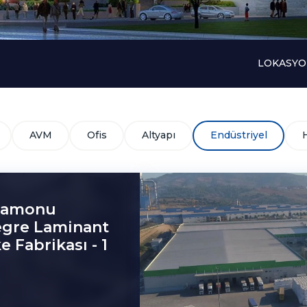
LOKASY
AVM
Ofis
Altyapı
Endüstriyel
tamonu
egre Laminant
e Fabrikası - 1