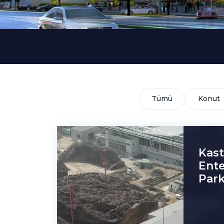
Tümü
Konut
Kas
Ent
Park