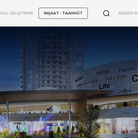
KUL GELİŞTİRME
İNŞAAT - TAAHHÜT
NEDEN SU