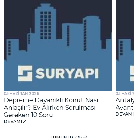
05 HAZİRAN 2026
05 HAZİRA
Depreme Dayanıklı Konut Nasıl
Antalya
Anlaşılır? Ev Alırken Sorulması
Avantaj
Gereken 10 Soru
DEVAMI
DEVAMI
TÜMÜNÜ GÖR