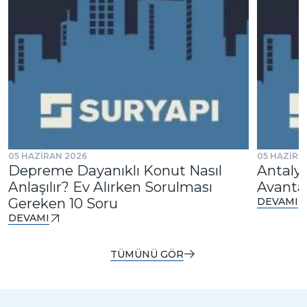
05 HAZİRAN 2026
05 HAZİRA
Depreme Dayanıklı Konut Nasıl
Antalya
Anlaşılır? Ev Alırken Sorulması
Avantaj
Gereken 10 Soru
DEVAMI
DEVAMI
TÜMÜNÜ GÖR