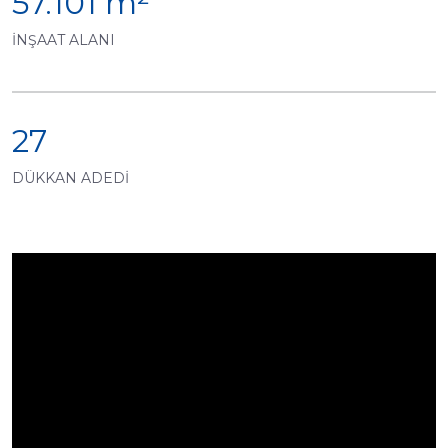
57.101 m²
İNŞAAT ALANI
27
DÜKKAN ADEDİ